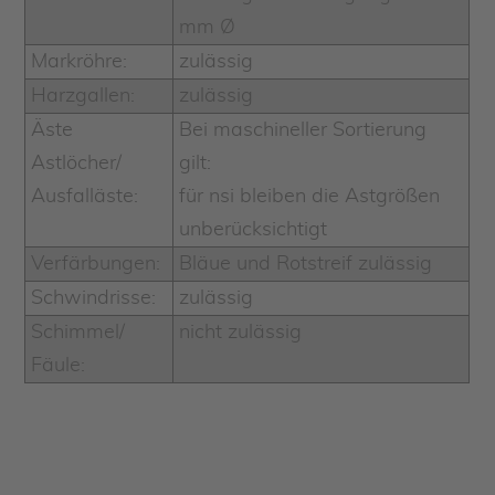
mm Ø
Markröhre:
zulässig
Harzgallen:
zulässig
Äste
Bei maschineller Sortierung
Astlöcher/
gilt:
Ausfalläste:
für nsi bleiben die Astgrößen
unberücksichtigt
Verfärbungen:
Bläue und Rotstreif zulässig
Schwindrisse:
zulässig
Schimmel/
nicht zulässig
Fäule: