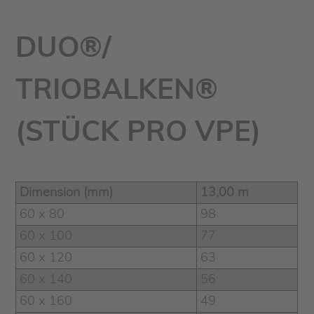
DUO®/
TRIOBALKEN®
(STÜCK PRO VPE)
Dimension (mm)
13,00 m
60 x 80
98
60 x 100
77
60 x 120
63
60 x 140
56
60 x 160
49