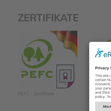
ZERTIFIKATE
PEFC - Zertifikate
PEFC - ce
versions