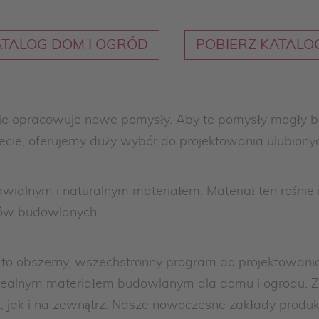
ATALOG DOM I OGRÓD
POBIERZ KATALO
nie opracowuje nowe pomysły. Aby te pomysły mogły by
ecie, oferujemy duży wybór do projektowania ulubiony
ialnym i naturalnym materiałem. Materiał ten rośnie na
któw budowlanych.
 to obszerny, wszechstronny program do projektowani
dealnym materiałem budowlanym dla domu i ogrodu. Z
 jak i na zewnątrz. Nasze nowoczesne zakłady produk